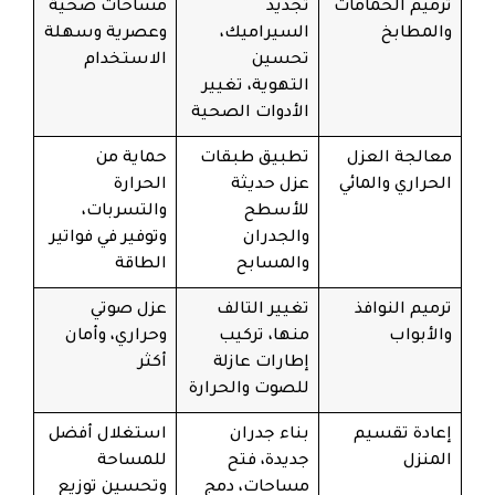
ترميم الحمامات
تجديد
مساحات صحية
والمطابخ
السيراميك،
وعصرية وسهلة
تحسين
الاستخدام
التهوية، تغيير
الأدوات الصحية
معالجة العزل
تطبيق طبقات
حماية من
الحراري والمائي
عزل حديثة
الحرارة
للأسطح
والتسربات،
والجدران
وتوفير في فواتير
والمسابح
الطاقة
ترميم النوافذ
تغيير التالف
عزل صوتي
والأبواب
منها، تركيب
وحراري، وأمان
إطارات عازلة
أكثر
للصوت والحرارة
إعادة تقسيم
بناء جدران
استغلال أفضل
المنزل
جديدة، فتح
للمساحة
مساحات، دمج
وتحسين توزيع