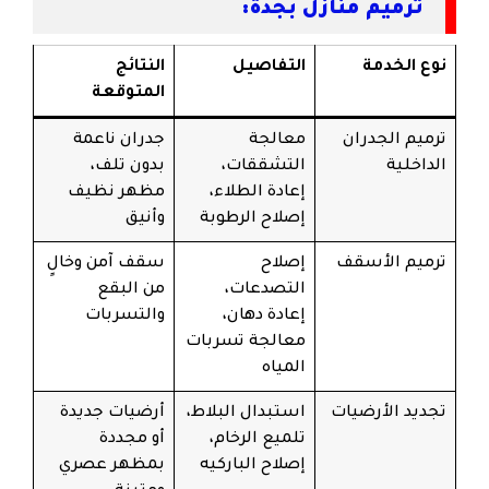
ترميم منازل بجدة:
نوع الخدمة
التفاصيل
النتائج
المتوقعة
ترميم الجدران
معالجة
جدران ناعمة
الداخلية
التشققات،
بدون تلف،
إعادة الطلاء،
مظهر نظيف
إصلاح الرطوبة
وأنيق
ترميم الأسقف
إصلاح
سقف آمن وخالٍ
التصدعات،
من البقع
إعادة دهان،
والتسربات
معالجة تسربات
المياه
تجديد الأرضيات
استبدال البلاط،
أرضيات جديدة
تلميع الرخام،
أو مجددة
إصلاح الباركيه
بمظهر عصري