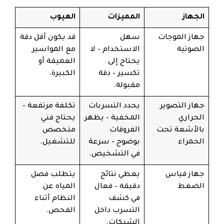
الجهاز
المميزات
العيوب
جهاز الموجات
سهل
قد يكون أقل دقة
الصوتية
الاستخدام – لا
مع المواسير
يحتاج إلى
العميقة أو
تكسير – دقة
الكبيرة.
مقبولة.
جهاز التصوير
يحدد التسربات
تكلفة مرتفعة –
الحراري
المخفية – يظهر
يحتاج فني
بالأشعة تحت
الفروقات
متخصص
الحمراء
بوضوح – سرعة
للتشغيل.
في التشخيص.
جهاز قياس
يعطي نتائج
يتطلب فصل
الضغط
دقيقة – فعال
المياه عن
في كشف
النظام أثناء
التسرب داخل
الفحص.
الشبكات.