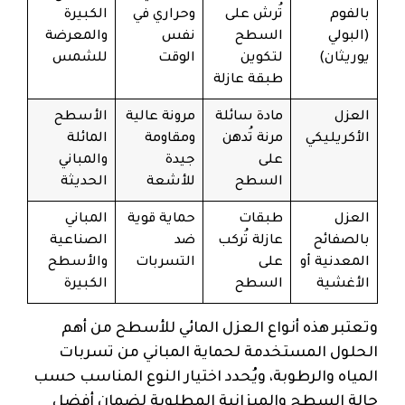
بالفوم
تُرش على
وحراري في
الكبيرة
(البولي
السطح
نفس
والمعرضة
يوريثان)
لتكوين
الوقت
للشمس
طبقة عازلة
العزل
مادة سائلة
مرونة عالية
الأسطح
الأكريليكي
مرنة تُدهن
ومقاومة
المائلة
على
جيدة
والمباني
السطح
للأشعة
الحديثة
العزل
طبقات
حماية قوية
المباني
بالصفائح
عازلة تُركب
ضد
الصناعية
المعدنية أو
على
التسربات
والأسطح
الأغشية
السطح
الكبيرة
وتعتبر هذه أنواع العزل المائي للأسطح من أهم
الحلول المستخدمة لحماية المباني من تسربات
المياه والرطوبة، ويُحدد اختيار النوع المناسب حسب
حالة السطح والميزانية المطلوبة لضمان أفضل