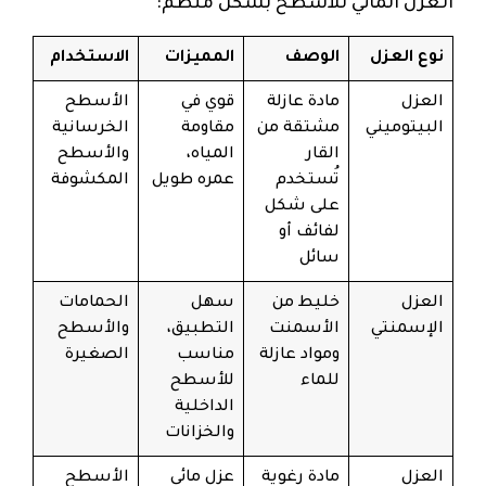
العزل المائي للأسطح بشكل منظم:
نوع العزل
الوصف
المميزات
الاستخدام
العزل
مادة عازلة
قوي في
الأسطح
البيتوميني
مشتقة من
مقاومة
الخرسانية
القار
المياه،
والأسطح
تُستخدم
عمره طويل
المكشوفة
على شكل
لفائف أو
سائل
العزل
خليط من
سهل
الحمامات
الإسمنتي
الأسمنت
التطبيق،
والأسطح
ومواد عازلة
مناسب
الصغيرة
للماء
للأسطح
الداخلية
والخزانات
العزل
مادة رغوية
عزل مائي
الأسطح