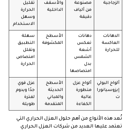
الزجاجية
مصنوعة
والأسقف
تقليل
من ألياف
الداخلية
الحرارة
دقيقة
وسهل
الاستخدام
الدهانات
دهانات
الأسطح
سهلة
العاكسة
تعكس
المكشوفة
التطبيق
للحرارة
أشعة
وتقلل
الشمس
امتصاص
بدل
الحرارة
امتصاصها
ألواح البولي
ألواح عزل
الأسطح
عزل قوي
إيزوسيانورا
متطورة
الحديثة
جدًا ويدوم
ت
عالية
والمباني
لفترة
الكفاءة
المتقدمة
طويلة
تُعد هذه الأنواع من أهم حلول العزل الحراري التي
تعتمد عليها العديد من شركات العزل الحراري