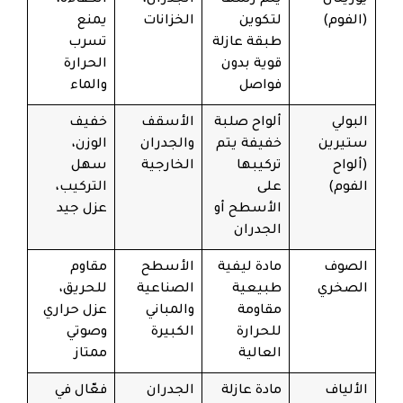
يوريثان
يتم رشها
الجدران،
الكفاءة،
(الفوم)
لتكوين
الخزانات
يمنع
طبقة عازلة
تسرب
قوية بدون
الحرارة
فواصل
والماء
البولي
ألواح صلبة
الأسقف
خفيف
ستيرين
خفيفة يتم
والجدران
الوزن،
(ألواح
تركيبها
الخارجية
سهل
الفوم)
على
التركيب،
الأسطح أو
عزل جيد
الجدران
الصوف
مادة ليفية
الأسطح
مقاوم
الصخري
طبيعية
الصناعية
للحريق،
مقاومة
والمباني
عزل حراري
للحرارة
الكبيرة
وصوتي
العالية
ممتاز
الألياف
مادة عازلة
الجدران
فعّال في