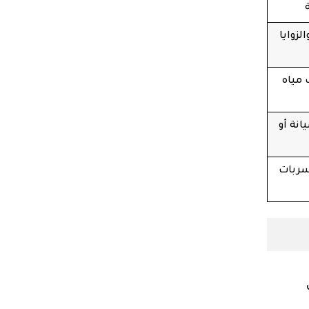
زوايا
مياه
نة أو
سربات