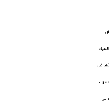
ن
لمياه
ها في
تسرب
 في