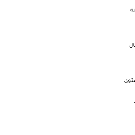
ة
ال
ستوى