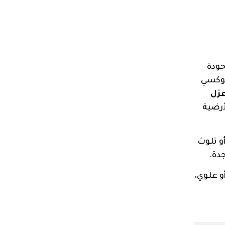
جودة
بوكسي
زل
أرضية
و تلوث
دة.
و علوي،