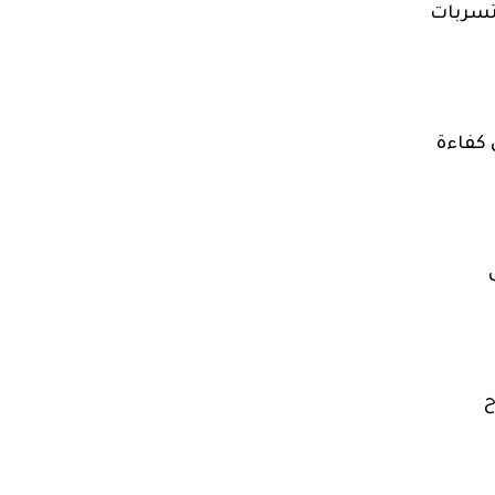
لتسربات
 كفاءة
ح