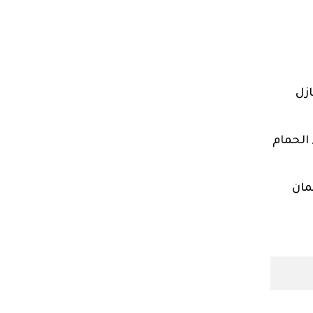
زل
الحمام
مان