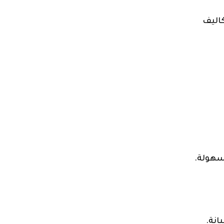
كاليف
 سهولة.
انة.