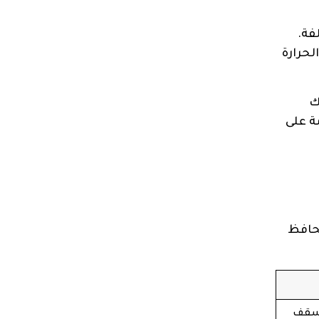
فة.
لحرارة
ك
ة على
تحافظ
أسقف