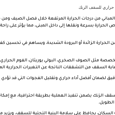
المباني من درجات الحرارة المرتفعة خلال فصل الصيف ومن 
الحرارة بسرعة ونقلها إلى داخل المبنى، مما يؤثر على راحة
 الحرارة الزائدة أو البرودة الشديدة، ويساهم في تحسين كف
صصة مثل الصوف الصخري، البولي يوريثان، الفوم الحراري، 
ماية السقف من التشققات الناتجة عن التغيرات الحرارية الم
يق لضمان أفضل أداء حراري وتقليل الفجوات التي قد تؤدي إ
قف الزنك يضمن تنفيذ العملية بطريقة احترافية، مع إمكان
الطويل.
ة السكان، يحافظ على سلامة البنية التحتية للسقف، ويزيد م