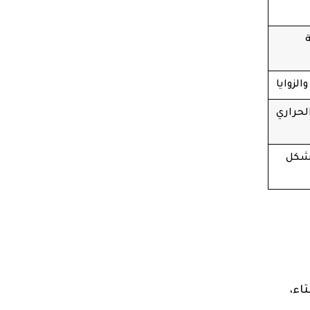
لزوايا
لحراري
بشكل
اء،