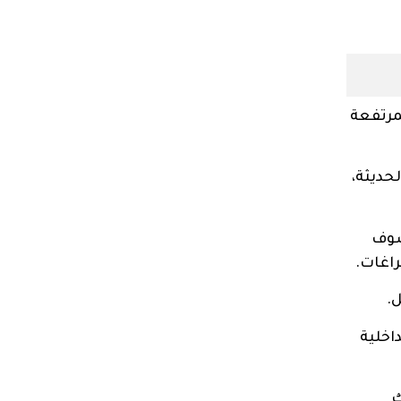
مرتفعة
حديثة،
صوف
راغات.
.
اخلية
ك