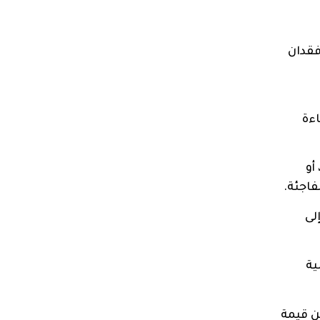
فقدان
اءة
أو
فاجئة.
لى
ية
ن قيمة