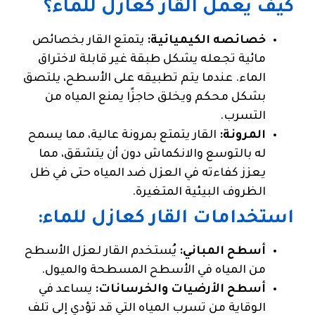
كيف يعمل القار كعازل للماء؟
خصائصه الكيميائية:
يتمتع القار بخصائص
مائية تجعله يشكل طبقة غير قابلة لاختراق
الماء. عندما يتم تطبيقه على الأسطح، يلتصق
بشكل محكم ويخلق حاجزًا يمنع المياه من
التسرب.
المرونة:
القار يتمتع بمرونة عالية، مما يسمح
له بالتوسع والانكماش دون أن يتشقق، مما
يعزز كفاءته في العزل ضد المياه حتى في ظل
الظروف البيئية المتغيرة.
استخدامات القار كعازل للماء:
أسطح المباني:
يُستخدم القار لعزل الأسطح
من المياه في الأسطح المسطحة والميول.
أسطح الأرضيات والخرسانات:
يساعد في
الوقاية من تسرب المياه التي قد تؤدي إلى تلف