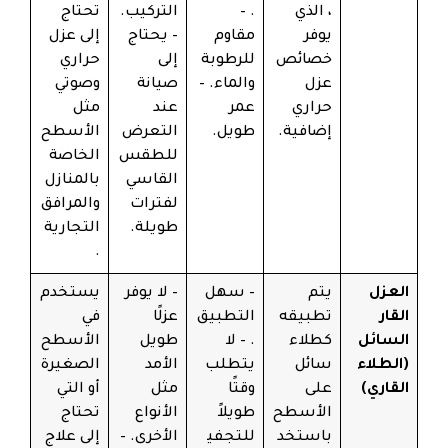
، الذي
. –
التركيب.
تحتاج
يوفر
مقاوم
– يحتاج
إلى عزل
خصائص
للرطوبة
إلى
حراري
عزل
والماء. –
صيانة
وصوتي
حراري
عمر
عند
مثل
إضافية.
طويل.
التعرض
الأسطح
للطقس
الخاصة
القاسي
بالمنازل
لفترات
والمرافق
طويلة.
التجارية
.
العزل
يتم
– سهل
– لا يوفر
يستخدم
القار
تطبيقه
التطبيق
عزلًا
في
السائل
كطلاء
. – لا
طويل
الأسطح
(الطلاء
سائل
يتطلب
الأمد
الصغيرة
القاري)
على
وقتًا
مثل
أو التي
الأسطح
طويلاً
الأنواع
تحتاج
باستخد
للتجفي
الأخرى. –
إلى علاج