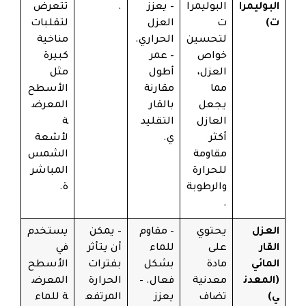
البوليمرا
البوليمرا
– يعزز
.
تتعرض
ت)
ت
العزل
لتقلبات
لتحسين
الحراري.
مناخية
خواص
– عمر
كبيرة
العزل،
أطول
مثل
مما
مقارنة
الأسطح
يجعل
بالقار
المعرض
العازل
التقليد
ة
أكثر
ي.
لأشعة
مقاومة
الشمس
للحرارة
المباشر
والرطوبة
ة.
.
العزل
يحتوي
– مقاوم
– يمكن
يستخدم
القار
على
للماء
أن يتأثر
في
المائي
مادة
بشكل
بفترات
الأسطح
(المعدن
معدنية
فعال. –
الحرارة
المعرض
ي)
تضاف
يعزز
المرتفع
ة للماء