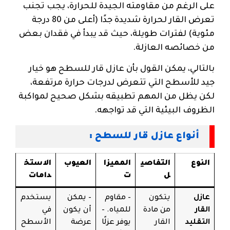
على الرغم من مقاومته الجيدة للحرارة، يجب تجنب
تعرض القار لحرارة شديدة جدًا (أعلى من 80 درجة
مئوية) لفترات طويلة، حيث قد يبدأ في فقدان بعض
من خصائصه العازلة.
بالتالي، يمكن القول بأن عازل قار للسطح هو خيار
جيد للأسطح التي تتعرض لدرجات حرارة مرتفعة،
لكن يظل من المهم تطبيقه بشكل صحيح لمواكبة
الظروف البيئية التي قد تواجهه.
أنواع عازل قار للسطح :
النوع
التفاصي
المميزا
العيوب
الاستخ
ل
ت
دامات
عازل
يتكون
– مقاوم
– يمكن
يستخدم
القار
من مادة
للمياه. –
أن يكون
في
التقليد
القار
يوفر عزلًا
عرضة
الأسطح