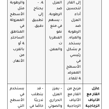
إلى القار
العزل
ة. –
والرطوبة
لتحسين
ضد
يحتاج
مثل
أداء
الرطوبة.
إلى
الأسطح
العزل
– يسهم
تطبيق
المعزولة
ضد
في منع
دقيق.
في
الرطوبة
نمو
المناطق
والمياه.
الفطريا
الساحلي
يستخد
ت
ة أو
م بشكل
والعفن.
بالقرب
رئيسي
من
في
الأنهار.
الأسطح
المعرض
ة للماء.
عازل
مزيج من
– يعزز
– قد
يستخدم
القار مع
القار مع
العزل
يتطلب
في
الألياف
الألياف
الحراري
تدريبًا
الأسطح
الزجاجية
الزجاجية
والصوتي
خاصًا في
التي