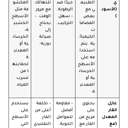
ي
الطبيع
جيدًا ضد
للتهالك
المكشو
(الأسود
ي مع
الرطوبة.
مع مرور
فة مثل
)
بعض
– سهل
الوقت. –
الأسطح
المضافا
التركيب.
يحتاج
الخشبي
ت
إلى
ة،
الكيميائ
صيانة
الخرسان
ية. يتم
دورية.
ية أو
استخدا
المعدني
مه على
ة
الأسطح
لحمايته
الخرسان
ا من
ية أو
تسرب
المعدني
المياه.
ة.
عازل
يحتوي
– مقاومة
– تكلفة
يستخدم
القار
على
أفضل
أعلى من
على
المعدل
مزيج من
للعوامل
القار
الأسطح
(مع
القار مع
الجوية.
التقليدي
التي