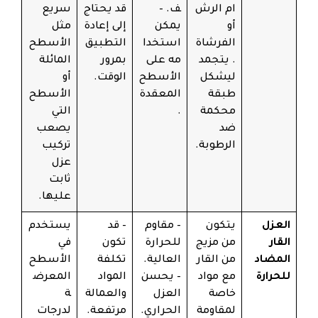
ام الرش
ف. –
قد يحتاج
سريع
أو
يمكن
إلى إعادة
مثل
الفرشاة
استخدا
التطبيق
الأسطح
. يتجمد
مه على
بمرور
المائلة
ليشكل
الأسطح
الوقت.
أو
طبقة
المعقدة
الأسطح
محكمة
.
التي
ضد
يصعب
الرطوبة.
تركيب
عزل
ثابت
عليها.
العزل
يتكون
– مقاوم
– قد
يستخدم
القار
من مزيج
للحرارة
تكون
في
المضاد
من القار
العالية.
تكلفة
الأسطح
للحرارة
مع مواد
– يحسن
المواد
المعرض
خاصة
العزل
والعمالة
ة
لمقاومة
الحراري.
مرتفعة.
لدرجات