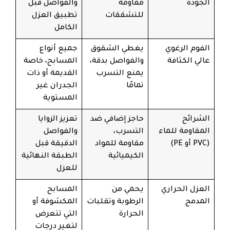
الجودة
مقاومة
والفواصل قبل
للتشققات
تطبيق العزل
الكامل
الفوم الرغوي
يغطي الشقوق
جميع أنواع
عالي الكثافة
والفواصل بدقة،
المسابح، خاصة
يمنع التسرب
القديمة أو ذات
تمامًا
الجدران غير
المستوية
الشرائح
حاجز إضافي ضد
تعزيز الزوايا
المقاومة للماء
التسرب،
والفواصل
(PVC أو PE)
مقاومة للمواد
الدقيقة قبل
الكيميائية
الطبقة النهائية
للعزل
العزل الحراري
يحمي من
المسابح
المدمج
الرطوبة وتقلبات
المكشوفة أو
الحرارة
التي تتعرض
لتغير درجات