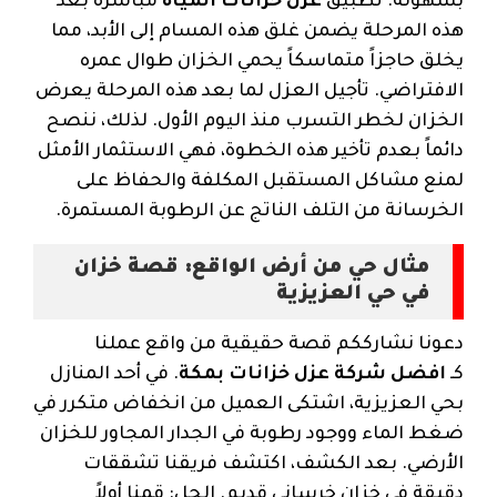
بسهولة. تطبيق
عزل خزانات المياه
مباشرة بعد
هذه المرحلة يضمن غلق هذه المسام إلى الأبد، مما
يخلق حاجزاً متماسكاً يحمي الخزان طوال عمره
الافتراضي. تأجيل العزل لما بعد هذه المرحلة يعرض
الخزان لخطر التسرب منذ اليوم الأول. لذلك، ننصح
دائماً بعدم تأخير هذه الخطوة، فهي الاستثمار الأمثل
لمنع مشاكل المستقبل المكلفة والحفاظ على
الخرسانة من التلف الناتج عن الرطوبة المستمرة.
مثال حي من أرض الواقع: قصة خزان
في حي العزيزية
دعونا نشارككم قصة حقيقية من واقع عملنا
كـ
افضل شركة عزل خزانات بمكة
. في أحد المنازل
بحي العزيزية، اشتكى العميل من انخفاض متكرر في
ضغط الماء ووجود رطوبة في الجدار المجاور للخزان
الأرضي. بعد الكشف، اكتشف فريقنا تشققات
دقيقة في خزان خرساني قديم. الحل: قمنا أولاً