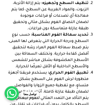
تنظيف السطح وتجهيزه:
يتم إزالة الأتربة،
الزيوت، والمواد الغريبة عن السطح، كما يتم
معالجة أي تصدعات أو فراغات موجودة
لضمان التصاق الفوم بشكل مثالي وتحقيق
طبقة عازلة متماسكة دون فراغات.
تحديد سماكة الفوم المناسبة:
حسب نوع
السطح ودرجة الحرارة التي يتعرض لها المبنى،
يتم ضبط سماكة الفوم المراد رشه لتحقيق
أفضل كفاءة حرارية. وتختلف السماكة بين
الأسطح المكشوفة بشكل مباشر للشمس
والأسطح الداخلية أو الأقل تعرضًا للحرارة.
تطبيق الفوم الحراري:
يستخدم فريقنا أجهزة
متطورة لرش الفوم على السطح بشكل
متساوٍ، مع تغطية جميع الزوايا والفواصل
لضمان طبقة عازلة كاملة. أثناء هذه المرحلة،
تواصل معنا
يتم التأكد من التمدد المثالي للفوم ليغطي
السطح بالكامل بدون أي فراغات قد تقلل من