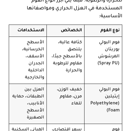
للحرارة والرطوبة. فيما يلي أبرز أنواع الفوم
المستخدمة في العزل الحراري ومواصفاتها
الأساسية:
نوع الفوم
الخصائص
الاستخدامات
فوم البولي
كثافة عالية،
الأسطح
يوريثان
يلتصق
الخرسانية،
المرشوش
بالأسطح جيدًا،
الأسقف،
(Spray PU)
مقاوم للرطوبة
الجدران
والحرارة
الداخلية
والخارجية
فوم البولي
خفيف الوزن،
العزل بين
إيثيلين
مرن، مقاوم
الطبقات، حماية
(Polyethylene
للماء
الأنابيب،
Foam)
الأسطح
الصغيرة
فوم
سعر اقتصادي،
المباني السكنية