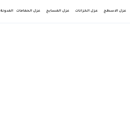
عزل الاسطح
عزل الخزانات
عزل المسابح
عزل الحمامات
المدونة
ه تحت البلاط : أسبابه،
أضراره