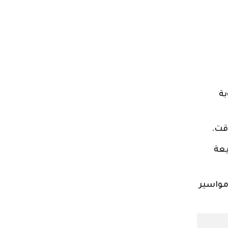
بة
قت.
يعة
مواسير