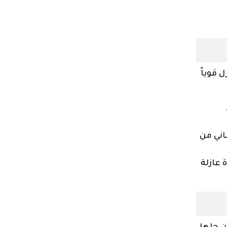
 قوياً
اني من
 عازلة