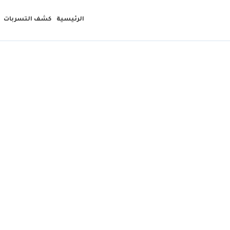
الرئيسية
كشف التسربات
معالجة تسريب الميا