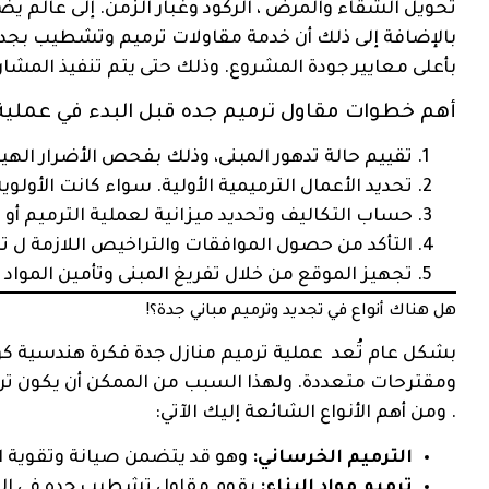
تحويل الشقاء والمرض ، الركود وغبار الزمن. إلى عالم ي
بالإضافة إلى ذلك أن خدمة مقاولات ترميم وتشطيب بجد
بأعلى معايير جودة المشروع. وذلك حتى يتم تنفيذ المشا
أهم خطوات مقاول ترميم جده قبل البدء في عملية ا
تقييم حالة تدهور المبنى، وذلك بفحص الأضرار الهيكل
تحديد الأعمال الترميمية الأولية. سواء كانت الأولوي
حساب التكاليف وتحديد ميزانية لعملية الترميم أو
التأكد من حصول الموافقات والتراخيص اللازمة ل ت
تجهيز الموقع من خلال تفريغ المبنى وتأمين المواد ا
هل هناك أنواع في تجديد وترميم مباني جدة؟!
بشكل عام تُعد عملية ترميم منازل جدة فكرة هندسية كون
ومقترحات متعددة. ولهذا السبب من الممكن أن يكون ترمي
. ومن أهم الأنواع الشائعة إليك الآتي:
الترميم الخرساني:
وهو قد يتضمن صيانة وتقوية ال
ترميم مواد البناء:
يقوم مقاول تشطيب جده في التركي