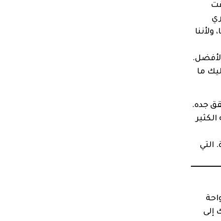
قت
ري
 ولأننا
لأفضل.
يك ما
قق جده.
الكثير
 التي
احة
 إلى