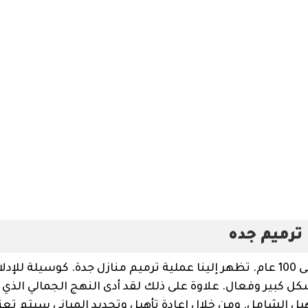
كطريقة لإصلاح المباني المتدهورة أو التي يعود تاريخها إلى 100 عام. تظهر إلينا عملية ترميم منازل جدة. كوسيلة للإ
كبير وفعال. علاوة على ذلك لقد أدى النهج الجمالي الذي
أهيل الشامل. ومن خلال إعادة تأهيل وتجديد المباني سيتم تعز