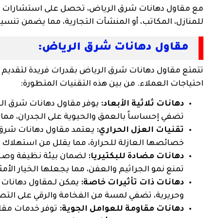
مع مقاول دهانات شرق الرياض، تحصل على استشارات شام
للمنازل، المكاتب، أو المنشآت التجارية، مما يضمن تنسيقًا م
مقاول دهانات شرق الرياض:
تتمتع مقاول دهانات شرق الرياض بقدرات فريدة لتقديم أح
احتياجات العملاء. من بين هذه التقنيات المتطورة:
دهانات ثلاثية الأبعاد:
يوفر مقاول دهانات شرق الري
تضفي إحساساً بالعمق والحيوية على الجدران، مما ي
تقنيات العزل الحراري:
يعتمد مقاول دهانات شرق 
خصائصها العازلة للحرارة، مما يقلل من استهلاك ال
دهانات مضادة للبكتيريا:
لضمان بيئة نظيفة وصحي
تمنع نمو الجراثيم والعفن، مما يجعلها الخيار ال
دهانات ذات تأثيرات خاصة:
يمكن لـمقاول دهانات 
وحريرية، تضفي لمسة من الفخامة والرقي على التصم
دهانات مقاومة للعوامل الجوية:
توفر خدمات مقاو