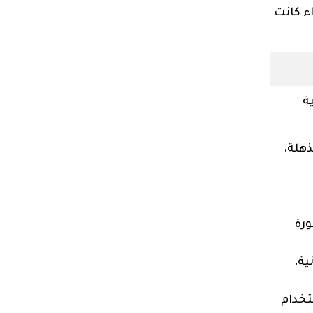
ء كانت
ة
ذهلة،
رة
ية،
تخدام