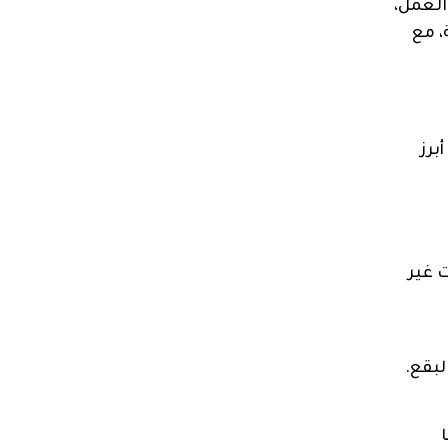
العمل،
، مع
برز
 غير
لبقع.